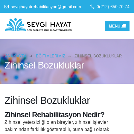
sevgihayatrehabilitasyon@gmail.com
0(212) 650 70 74
0(501) 377 78 78
ANA SAYFA
EĞITIMLERIMIZ
ZIHINSEL BOZUKLUKLAR
Zihinsel Bozukluklar
Zihinsel Bozukluklar
Zihinsel Rehabilitasyon Nedir?
Zihinsel yetersizliği olan bireyler, zihinsel işlevler
bakımından farklılık gösterebilir, buna bağlı olarak