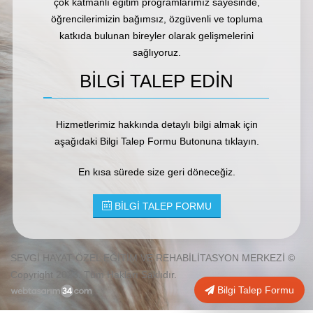
çok katmanlı eğitim programlarımız sayesinde,
öğrencilerimizin bağımsız, özgüvenli ve topluma
katkıda bulunan bireyler olarak gelişmelerini
sağlıyoruz.
BİLGİ TALEP EDİN
Hizmetlerimiz hakkında detaylı bilgi almak için
aşağıdaki Bilgi Talep Formu Butonuna tıklayın.
En kısa sürede size geri döneceğiz.
BİLGİ TALEP FORMU
SEVGİ HAYAT ÖZEL EĞİTİM VE REHABİLİTASYON MERKEZİ ©
Copyright 2023. Tüm Hakları Saklıdır.
Bilgi Talep Formu