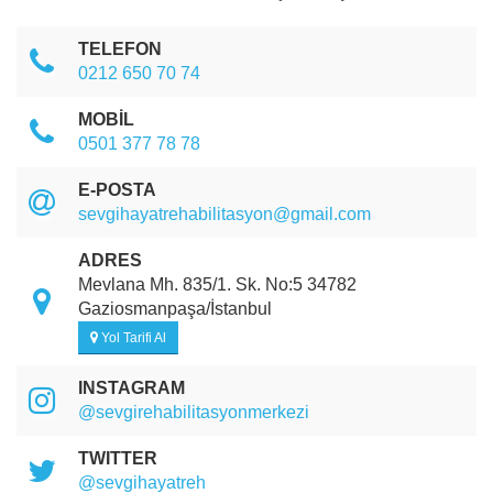
TELEFON
0212 650 70 74
MOBİL
0501 377 78 78
E-POSTA
sevgihayatrehabilitasyon@gmail.com
ADRES
Mevlana Mh. 835/1. Sk. No:5 34782
Gaziosmanpaşa/İstanbul
Yol Tarifi Al
INSTAGRAM
@sevgirehabilitasyonmerkezi
TWITTER
@sevgihayatreh